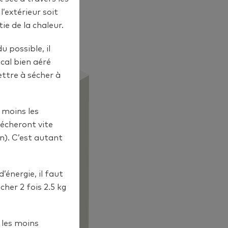
tes et le surcoût
l’extérieur soit
e de la chaleur.
s isolation et
 normalement sale
sées !
u possible, il
placer une tenture
ocal bien aéré
plies à moitié, il
olation et
ettre à sécher à
aille à une
, moins les
 donc dès que
sécheront vite
t pas utile de
n). C’est autant
lateur de taille
misera ainsi de
ar personne en
énergie, il faut
e porter sur les
 pains récupérés
her 2 fois 2.5 kg
dans le
tre maison pour
 les moins