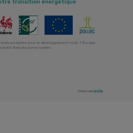
otre transition énergétique
e le vérifier au
st bon; si on peut
ée courante qu’il
onds européen pour le développement rural : l'Europe
nvestit dans les zones rurales
nce sur un
us efficace et le
onsomment de
Conçu par