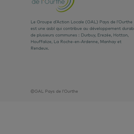
réduira au maxim
Pour entretenir le 
moyen d’une feuill
Le Groupe d’Action Locale (GAL) Pays de l’Ourthe
la retirer facilem
est une asbl qui contribue au développement durab
de plusieurs communes : Durbuy, Erezée, Hotton,
est en général fa
Houffalize, La Roche-en-Ardenne, Manhay et
Rendeux.
En cas de remplac
appareil appartena
moins énergivore
À capacité égale
l’ordre de 15% de
©GAL Pays de l’Ourthe