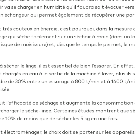
Mes devis
tes thermiques à travers les portes peuvent être importan
 à la température la plus basse possible.
r va se charger en humidité qu’il faudra soit évacuer vers 
sera vite rentabilisé.
n échangeur qui permet également de récupérer une parti
e sont les portes sectionnelles qui présentent les meilleure
s sont efficaces à basse température. En lavant le linge
Mes travaux
 40°C, de sérieuses économies d’énergie peuvent être réali
t très couteux en énergie, c’est pourquoi, dans la mesure d
sidentielle, si remplacer la porte n’est pas envisageable, 
inge qui sèche facilement sur un séchoir à main (dans un l
essant de faire fonctionner une machine pleine que deux rem
 un volet côté extérieur permet d’assurer une meilleure is
risque de moisissure) et, dès que le temps le permet, le m
rs utiliser la machine au maximum de sa capacité.
Mes primes Habitation
nts d’air.
(économique) limite la quantité d’eau à chauffer et trav
r
sécher le linge, il est essentiel de bien l’essorer. En effet
basse, suffisante dans la plupart des cas. On l’utilisera
chargés en eau à la sortie de la machine à laver, plus ils 
en rempli est plus performant qu’un à moitié vide : il n’es
rdre de 30% entre un essorage à 800 t/min et à 1600 t/mi
ace inoccupé. Il est donc important de s’équiper d’un surgé
rarement utile, on l’évitera tant que possible et on écono
isée.
nnaître la capacité utile, on compte environ 50 litres p
eau.
0 litres par personne en milieu rural.
uit l’efficacité de séchage et augmente la consommation d’
électroménager, en cas de remplacement, le choix doit s
les vides dans le réfrigérateur, on peut y placer des vieux
rcharger le sèche-linge. Certaines études montrent que séc
ns énergivores (A).
nger. En effet, ceux-ci créeront plus d’inertie thermique 
 10% de moins que de sécher les 5 kg en une fois.
n diminueront la consommation.
est probablement pas le système le plus performant de vo
lectroménager, le choix doit se porter sur les appareils