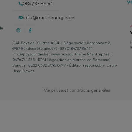
v
084/37.86.41
um les temps d’ouverture de la porte.
joint, il suffit de le laver régulièrement. C’est l’occasion d
info@ourthenergie.be
e de papier: si elle est bien pincée par la porte, le joint e
ent, le joint est à remplacer. Le joint est une pièce détach
le
cile de démonter et remonter.
F
GAL Pays de l’Ourthe ASBL | Siège social : Bardonwez 2,
i
ement du surgélateur, le choix doit se porter de préfére
6987 Rendeux (Belgique) ( +32 (0)84/37.86.41 *
info@paysourthe.be : www.paysourthe.be N° entreprise :
nt à la meilleure classe énergétique, c’est-à-dire A : le pl
0476.741.538 - RPM Liège (division Marche-en-Famenne)
.
Banque : BE22 0682 5095 0747 - Éditeur responsable : Jean-
, on estime que les surgélateurs horizontaux (bahuts) c
Henri Dewez
 moins que les surgélateurs verticaux (armoires).
Vie privée et conditions générales