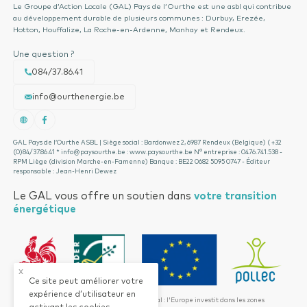
Le Groupe d’Action Locale (GAL) Pays de l’Ourthe est une asbl qui contribue
au développement durable de plusieurs communes : Durbuy, Erezée,
Hotton, Houffalize, La Roche-en-Ardenne, Manhay et Rendeux.
Une question ?
084/37.86.41
info@ourthenergie.be
GAL Pays de l’Ourthe ASBL | Siège social : Bardonwez 2, 6987 Rendeux (Belgique) ( +32
(0)84/37.86.41 * info@paysourthe.be : www.paysourthe.be N° entreprise : 0476.741.538 -
RPM Liège (division Marche-en-Famenne) Banque : BE22 0682 5095 0747 - Éditeur
responsable : Jean-Henri Dewez
Le GAL vous offre un soutien dans
votre transition
énergétique
x
Ce site peut améliorer votre
expérience d’utilisateur en
Fonds européen pour le développement rural : l'Europe investit dans les zones