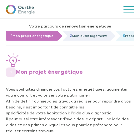
Ourthe
Ouvrir/f
Energie
Un coup de pouce ?
Close
Nouvelle tâche
Close
Effectuez une recherche
Votre parcours de
rénovation énergétique
Nom de la tâche*
1
2
3
Mon projet énergétique
Mon audit logement
Préparat
Ajouter une date de
Ajouter une date de fin
début
Mon projet énergétique
1
Vous avez une question ?
Consultez notre FAQ
Commentaires
Vous souhaitez diminuer vos factures énergétiques, augmenter
votre confort et valoriser votre patrimoine ?
Afin de définir au mieux les travaux à réaliser pour répondre à vos
besoins, il est important de connaitre les
spécificités de votre habitation à l’aide d’un diagnostic.
Il peut aussi être intéressant d’avoir, dès le départ, une idée des
aides et des primes auxquelles vous pourriez prétendre pour
réaliser certains travaux.
Ajouter une pièce jointe