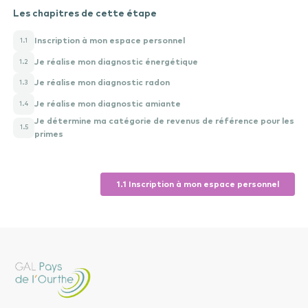
Les chapitres de cette étape
Faites glisser vos fichiers ou
Parcourir
Powered by PQINA
Inscription à mon espace personnel
1.1
Créer la tâche
Je réalise mon diagnostic énergétique
1.2
Je réalise mon diagnostic radon
1.3
Je réalise mon diagnostic amiante
1.4
Je détermine ma catégorie de revenus de référence pour les
1.5
primes
1.1 Inscription à mon espace personnel