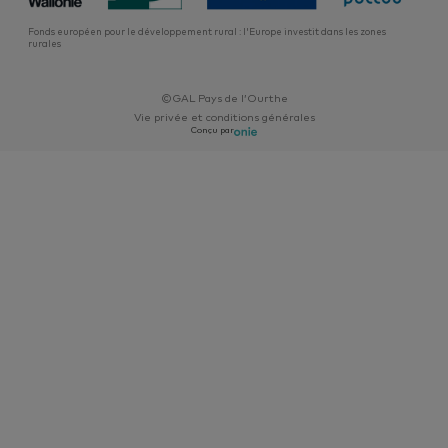
À capacité égale, on estime que les surgélateurs horizontaux
(bahuts) consomment de l’ordre de 15% de moins que les
Fonds européen pour le développement rural : l'Europe investit dans les zones
rurales
surgélateurs verticaux (armoires).
©GAL Pays de l’Ourthe
Vie privée et conditions générales
Conçu par