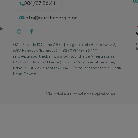
v
084/37.86.41
info@ourthenergie.be
le
F
GAL Pays de l’Ourthe ASBL | Siège social : Bardonwez 2,
i
6987 Rendeux (Belgique) ( +32 (0)84/37.86.41 *
info@paysourthe.be : www.paysourthe.be N° entreprise :
0476.741.538 - RPM Liège (division Marche-en-Famenne)
Banque : BE22 0682 5095 0747 - Éditeur responsable : Jean-
Henri Dewez
Vie privée et conditions générales