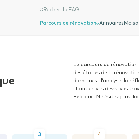
Recherche
FAQ
coup de pouce ?
Parcours de rénovation
Annuaires
Maison
tâche
ectuez une recherche
Parcours de rénovation
âche*
Le parcours de rénovation 
Mon projet énergétique
des étapes de la rénovatio
que
 une date de début
Ajouter une date de fin
domaines : l’analyse, la réf
chantier, vos devis, vos tr
Mon audit logement
Belgique. N’hésitez plus, l
vez une question ?
res
Préparation de mon chantier
ez notre FAQ
3
4