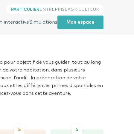
PARTICULIER
ENTREPRISE
AGRICULTEUR
Close
 interactive
Simulations
Mon espace
Close
a pour objectif de vous guider, tout au long
n de votre habitation, dans plusieurs
lexion, l’audit, la préparation de votre
avaux et les différentes primes disponibles en
ancez-vous dans cette aventure.
5
6