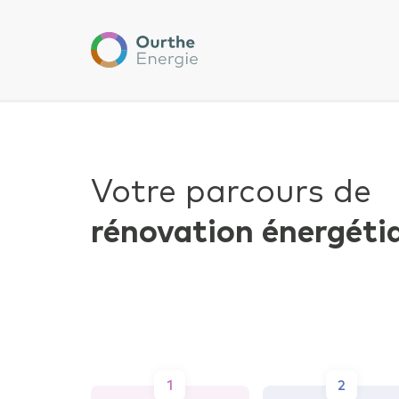
Ourthe
Energie
Un 
Nouvelle 
Eff
Nom de la t
Votre parcours de
rénovation énergéti
Ajouter
Vous a
Commentai
Consult
1
2