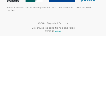
À capacité égale, on estime que les surgélateurs horizontaux
(bahuts) consomment de l’ordre de 15% de moins que les
Fonds européen pour le développement rural : l'Europe investit dans les zones
rurales
surgélateurs verticaux (armoires).
©GAL Pays de l’Ourthe
Vie privée et conditions générales
Conçu par