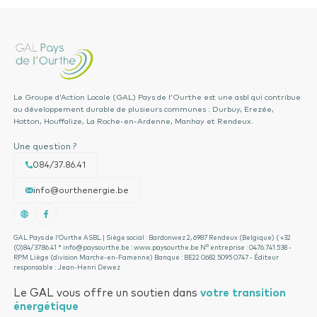
Le Groupe d’Action Locale (GAL) Pays de l’Ourthe est une asbl qui contribue
au développement durable de plusieurs communes : Durbuy, Erezée,
Hotton, Houffalize, La Roche-en-Ardenne, Manhay et Rendeux.
Une question ?
084/37.86.41
info@ourthenergie.be
GAL Pays de l’Ourthe ASBL | Siège social : Bardonwez 2, 6987 Rendeux (Belgique) ( +32
(0)84/37.86.41 * info@paysourthe.be : www.paysourthe.be N° entreprise : 0476.741.538 -
RPM Liège (division Marche-en-Famenne) Banque : BE22 0682 5095 0747 - Éditeur
responsable : Jean-Henri Dewez
Le GAL vous offre un soutien dans
votre transition
énergétique