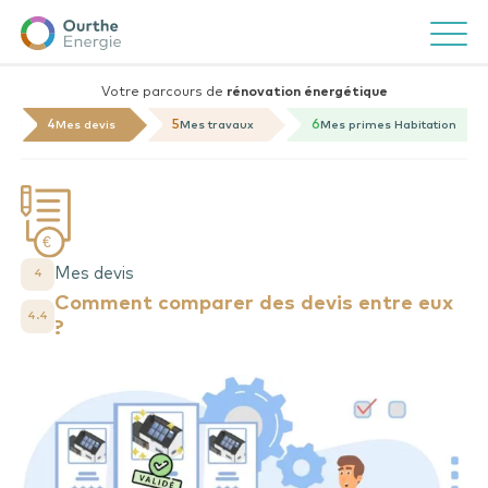
Ourthe
Ouvrir/f
Energie
Votre parcours de
rénovation énergétique
4
5
6
Mes devis
Mes travaux
Mes primes Habitation
Mes devis
4
Comment comparer des devis entre eux
4.4
?