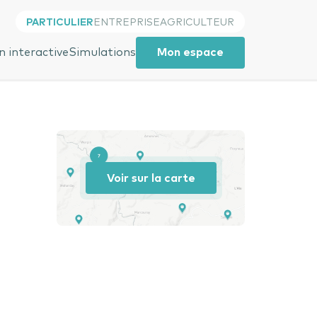
PARTICULIER
ENTREPRISE
AGRICULTEUR
Close
 interactive
Simulations
Mon espace
Voir sur la carte