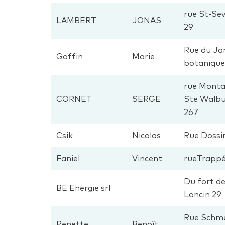
rue St-Sev
LAMBERT
JONAS
29
Rue du Ja
Goffin
Marie
botanique
rue Mont
CORNET
SERGE
Ste Walbu
267
Csik
Nicolas
Rue Dossi
Faniel
Vincent
rueTrappé
Du fort d
BE Energie srl
Loncin 29
Rue Schme
Renette
Benoît