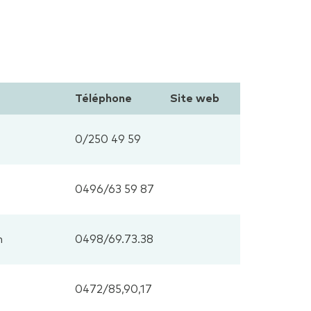
Téléphone
Site web
0/250 49 59
0496/63 59 87
m
0498/69.73.38
0472/85,90,17