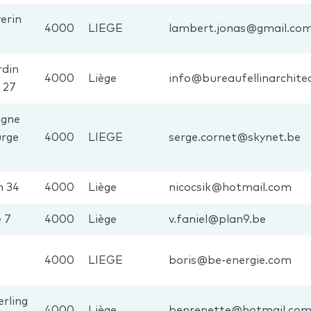
erin
4000
LIEGE
lambert.jonas@gmail.co
rdin
4000
Liège
info@bureaufellinarchite
 27
agne
rge
4000
LIEGE
serge.cornet@skynet.be
n 34
4000
Liège
nicocsik@hotmail.com
 7
4000
Liège
v.faniel@plan9.be
e
4000
LIEGE
boris@be-energie.com
rling
4000
Liège
benrenette@hotmail.co