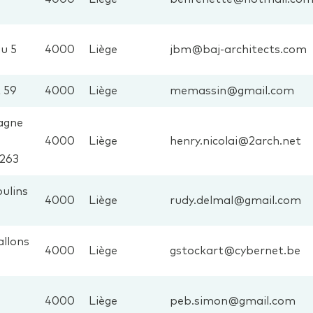
u 5
4000
Liège
jbm@baj-architects.com
 59
4000
Liège
memassin@gmail.com
agne
4000
Liège
henry.nicolai@2arch.net
263
ulins
4000
Liège
rudy.delmal@gmail.com
allons
4000
Liège
gstockart@cybernet.be
4000
Liège
peb.simon@gmail.com