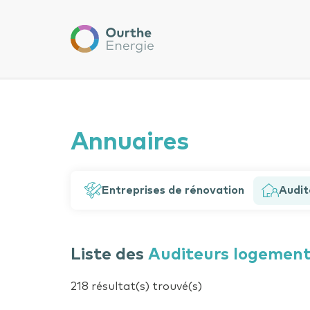
Ourthe
Energie
Un 
Eff
Annuaires
Entreprises de rénovation
Audit
Liste des
Auditeurs logemen
Vous a
Consult
218 résultat(s) trouvé(s)