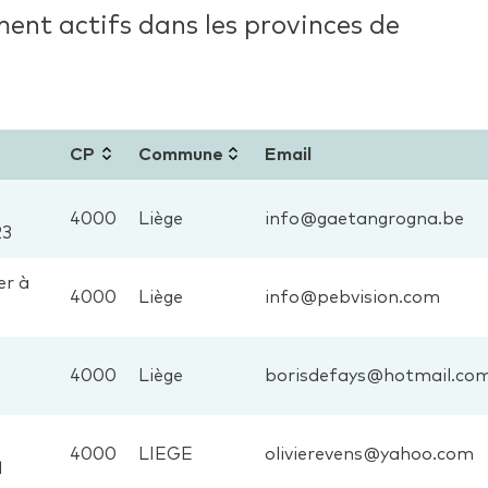
Mes devis
ent actifs dans les provinces de
Mes travaux
CP
Commune
Email
Mes primes Habitation
4000
Liège
info@gaetangrogna.be
23
er à
4000
Liège
info@pebvision.com
4000
Liège
borisdefays@hotmail.co
4000
LIEGE
olivierevens@yahoo.com
1