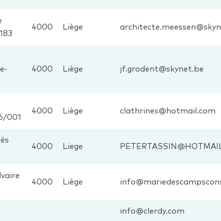
e
4000
Liège
architecte.meessen@skyn
183
e-
4000
Liège
jf.grodent@skynet.be
4000
Liège
clathrines@hotmail.com
6/001
lés
4000
Liege
PETERTASSIN@HOTMAI
vaire
4000
Liège
info@mariedescampscons
info@clerdy.com